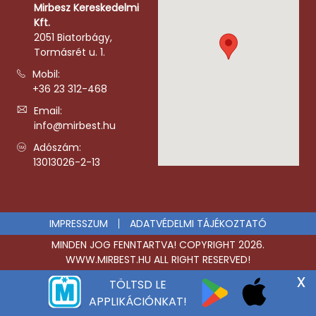
Mirbesz Kereskedelmi
Kft.
2051 Biatorbágy,
Tormásrét u. 1.
Mobil:
+36 23 312-468
Email:
info@mirbest.hu
Adószám:
13013026-2-13
IMPRESSZUM
ADATVÉDELMI TÁJÉKOZTATÓ
MINDEN JOG FENNTARTVA! COPYRIGHT 2026.
WWW.MIRBEST.HU ALL RIGHT RESERVED!
x
TÖLTSD LE
APPLIKÁCIÓNKAT!